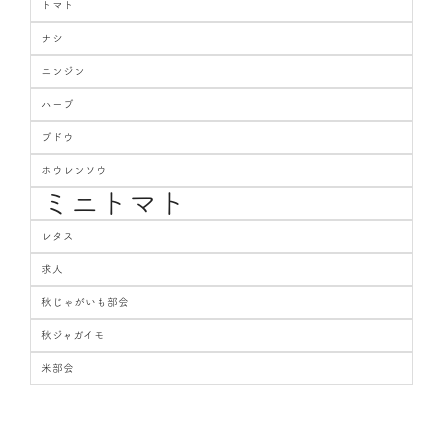
トマト
ナシ
ニンジン
ハーブ
ブドウ
ホウレンソウ
ミニトマト
レタス
求人
秋じゃがいも部会
秋ジャガイモ
米部会