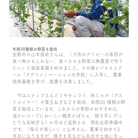
年間30種類の野菜を栽培
生駒市の山本昌史さんは、「子供のアトピーの原因が
食べ物かもしれない、食べさせる野菜は無農薬で作り
たい」と家庭菜園を始めました。その後ビジネススク
ール「アグリイノベーション大学校」に入学し、農業
技術基礎を学び、就農を決意しました。
今はスナップえんどうやキュウリ、秋じゃが（デス
トロイヤー）や葉玉ねぎなどを栽培、年間30 種類の野
菜を栽培しています。これからの季節のおすすめは、
温かいスープにおいしい鶴首かぼちゃ、焼き芋にぴっ
たりな安納芋も1 か月ほど追熟させ、現在出荷準備中
です。「毎日が楽しい」と山本さん。農業を始めて2
年目になりますが、様子を見ながら自分や土地に合っ