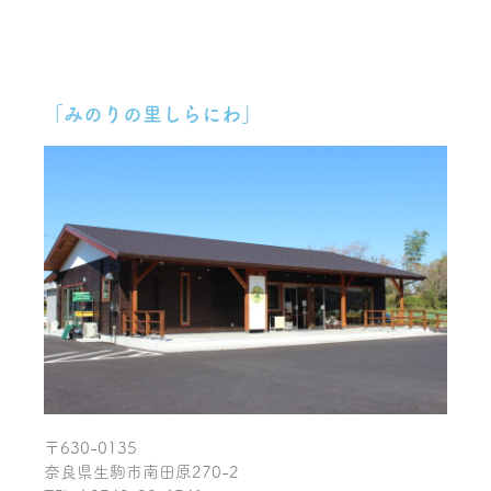
「みのりの里しらにわ」
〒630-0135
奈良県生駒市南田原270-2