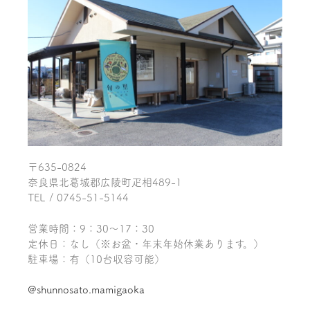
〒635-0824
奈良県北葛城郡広陵町疋相489-1
TEL / 0745-51-5144
営業時間：9：30～17：30
定休日：なし（※お盆・年末年始休業あります。）
駐車場：有（10台収容可能）
@shunnosato.mamigaoka