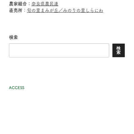
農家組合：
奈良県農民連
直売所
：
旬の里まみが丘／みのりの里しらにわ
検索
検
索
ACCESS