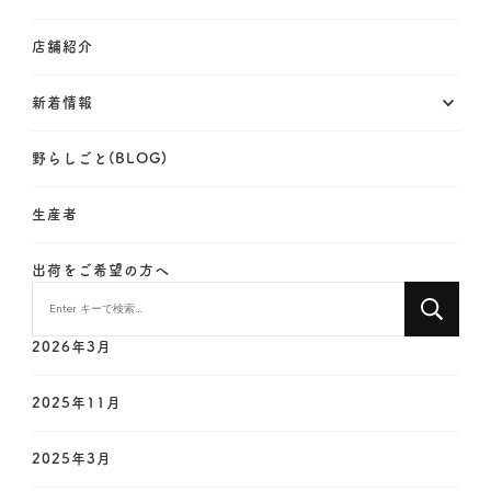
店舗紹介
新着情報
野らしごと(BLOG)
生産者
出荷をご希望の方へ
な
に
か
2026年3月
お
探
2025年11月
し
で
2025年3月
す
か