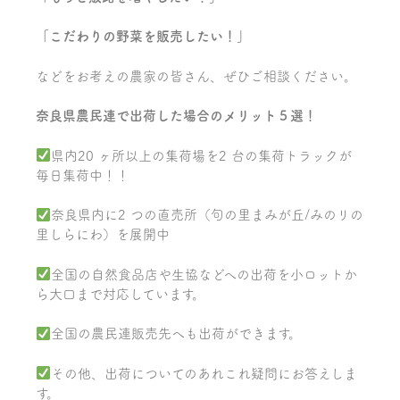
「こだわりの野菜を販売したい！」
などをお考えの農家の皆さん、ぜひご相談ください。
奈良県農民連で出荷した場合のメリット５選！
県内20 ヶ所以上の集荷場を2 台の集荷トラックが
毎日集荷中！！
奈良県内に2 つの直売所（句の里まみが丘/みのリの
里しらにわ）を展開中
全国の自然食品店や生協などへの出荷を小ロットか
ら大口まで対応しています。
全国の農民連販売先へも出荷ができます。
その他、出荷についてのあれこれ疑問にお答えしま
す。