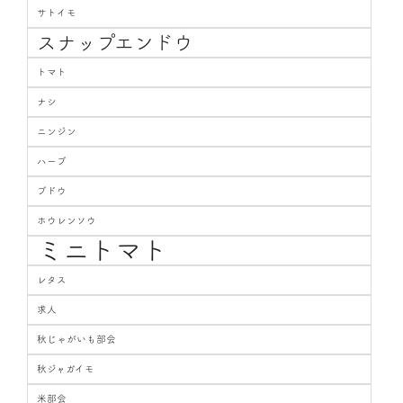
サトイモ
スナップエンドウ
トマト
ナシ
ニンジン
ハーブ
ブドウ
ホウレンソウ
ミニトマト
レタス
求人
秋じゃがいも部会
秋ジャガイモ
米部会