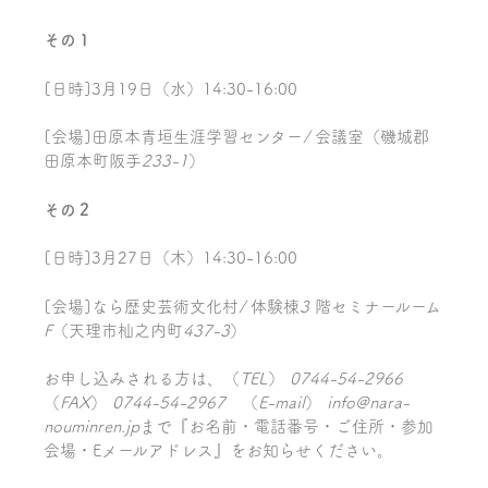
その１
[日時]3月19日（水）14:30-16:00
[会場]田原本青垣生涯学習センター
/
会議室（磯城郡
田原本町阪手
233-1
）
その２
[日時]3月27日（木）14:30-16:00
[会場]なら歴史芸術文化村
/
体験棟
3
階セミナールーム
F
（天理市杣之内町
437-3
）
お申し込みされる方は、（
TEL
）
0744-54-2966
（
FAX
）
0744-54-2967
（
E-mail
）
info@nara-
nouminren.jp
まで『お名前・電話番号・ご住所・参加
会場・Eメールアドレス』をお知らせください。