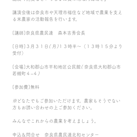
講演会後は奈良市や天理市福住など地域で農業を支え
る米農家の活動報告を行います。
[講師]奈良県農民連 森本吉秀会長
[日時]３月３１日
(
月
)
１３時半～（１３時１５分より
受付）
[会場]大和郡山市平和地区公民館
(
奈良県大和郡山市
若槻町４
–
４
)
[参加費]無料
※
どなたでもご参加いただけます。農家もそうでない
方もお誘い合わせの上ご参加ください。
みんなでこれからの農業を考えましょう。
申込＆問合せ 奈良県農民連北和センター