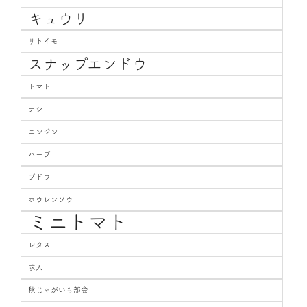
キュウリ
サトイモ
スナップエンドウ
トマト
ナシ
ニンジン
ハーブ
ブドウ
ホウレンソウ
ミニトマト
レタス
求人
秋じゃがいも部会