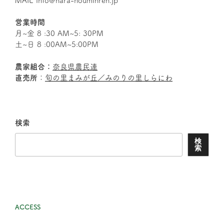
MAIL info@nara-nouminren.jp
営業時間
月~金 8 :30 AM~5: 30PM
土~日 8 :00AM~5:00PM
農家組合：
奈良県農民連
直売所
：
旬の里まみが丘／みのりの里しらにわ
検索
検
索
ACCESS