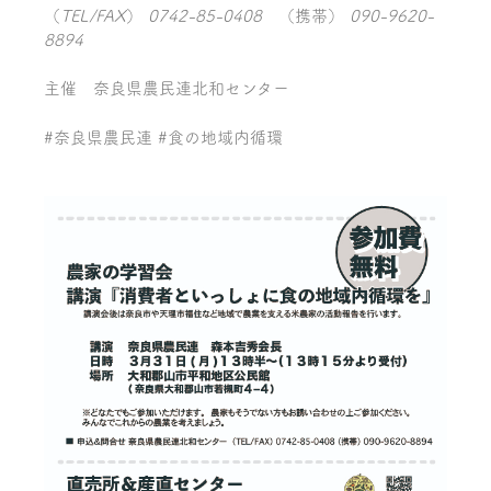
（
TEL/FAX
）
0742-85-0408
（携帯）
090-9620-
8894
主催 奈良県農民連北和センター
#
奈良県農民連
#
食の地域内循環