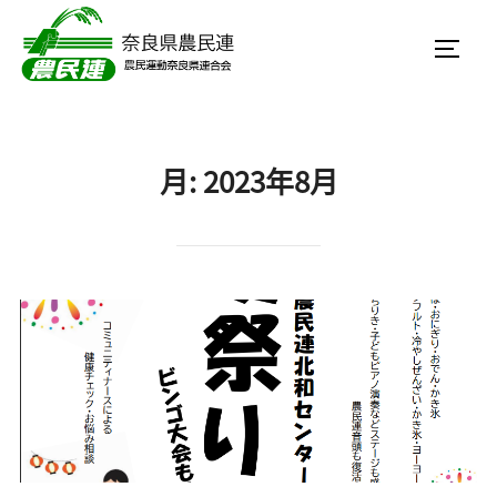
コ
ン
サイド
テ
ン
ツ
月:
2023年8月
へ
ス
キ
ッ
プ