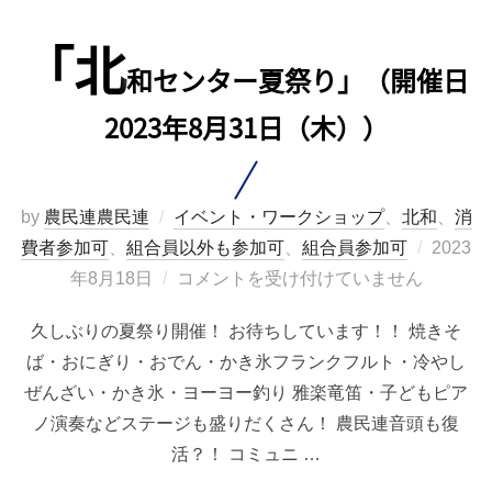
「北
和センター夏祭り」（開催日
2023年8月31日（木））
by
農民連農民連
イベント・ワークショップ
、
北和
、
消
投
費者参加可
、
組合員以外も参加可
、
組合員参加可
2023
稿
年8月18日
コメントを受け付けていません
日:
久しぶりの夏祭り開催！ お待ちしています！！ 焼きそ
ば・おにぎり・おでん・かき氷フランクフルト・冷やし
ぜんざい・かき氷・ヨーヨー釣り 雅楽竜笛・子どもピア
ノ演奏などステージも盛りだくさん！ 農民連音頭も復
活？！ コミュニ …