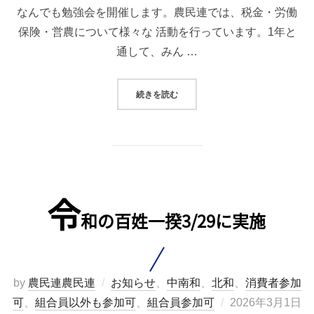
なんでも勉強会を開催します。農民連では、税金・労働
保険・営農について様々な 活動を行っています。1年と
通して、みん …
“なんでも勉強会のお知らせ 農業
続きを読む
令
和の百姓一揆3/29に実施
by
農民連農民連
お知らせ
、
中南和
、
北和
、
消費者参加
投
可
、
組合員以外も参加可
、
組合員参加可
2026年3月1日