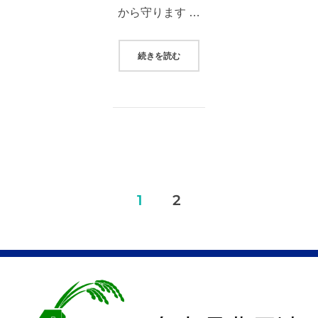
から守ります …
“5月の女性部ファーマーズワーク
続きを読む
投
1
2
稿
ナ
ビ