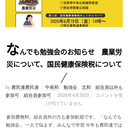
な
んでも勉強会のお知らせ 農業労
災について、国民健康保険税について
by
農民連農民連
中南和
、
勉強会
、
北和
、
組合員以外も
投
参加可
、
組合員参加可
2026年4月30日
コメントを受
稿
け付けていません
日:
参加費無料。組合員外の方も参加歓迎です。 「なんでも
勉強会」 一人で悩まず、みんなで学習 今年も農民連では