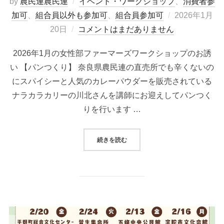
by
農民連農民連
イベント・ワークショップ
、
消費者参
投
加可
、
組合員以外も参加可
、
組合員参加可
2026年1月
稿
20日
コメントはまだありません
日:
2026年1月の女性部ファーマーズワークショップのお誘
い 【パンつくり】 奈良県農民連の直売所でも辛くないの
にスパイシーと人気のカレーパウダーを販売されている
ナラカラカリーの川北さんを講師にお迎えしてパンつく
りを行います …
“パンつくり”
続きを読む