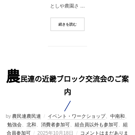
としや農園さ …
“真菰のしめ縄作り”
続きを読む
農
民連の近畿ブロック交流会のご案
内
by
農民連農民連
イベント・ワークショップ
、
中南和
、
勉強会
、
北和
、
消費者参加可
、
組合員以外も参加可
、
組
投
合員参加可
2025年10月18日
コメントはまだありま