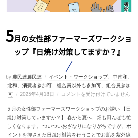
5
月の女性部ファーマーズワークショ
ップ『日焼け対策してますか？』
by
農民連農民連
イベント・ワークショップ
、
中南和
、
北和
、
消費者参加可
、
組合員以外も参加可
、
組合員参加
投
可
2025年4月18日
コメントを受け付けていません
稿
5 月の女性部ファーマーズワークショップのお誘い 【日
日:
焼け対策していますか？】 春から夏へ、畑も田んぼも忙
しくなります。 ついついおざなりになりがちですが、ポ
イントを押さえた日焼け対策を行うことでお肌を紫外線