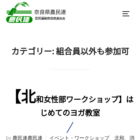
コ
ン
サイド
テ
ン
ツ
カテゴリー:
組合員以外も参加可
へ
ス
キ
ッ
プ
【北
和女性部ワークショップ】は
じめてのヨガ教室
by
農民連農民連
イベント・ワークショップ
、
北和
、
消