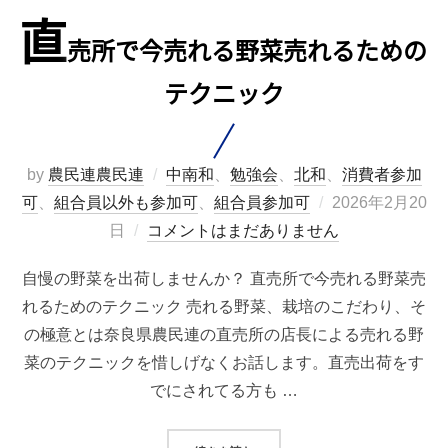
直
売所で今売れる野菜売れるための
テクニック
by
農民連農民連
中南和
、
勉強会
、
北和
、
消費者参加
投
可
、
組合員以外も参加可
、
組合員参加可
2026年2月20
稿
日
コメントはまだありません
日:
自慢の野菜を出荷しませんか？ 直売所で今売れる野菜売
れるためのテクニック 売れる野菜、栽培のこだわり、そ
の極意とは奈良県農民連の直売所の店長による売れる野
菜のテクニックを惜しげなくお話します。直売出荷をす
でにされてる方も …