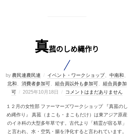
真
菰のしめ縄作り
by
農民連農民連
イベント・ワークショップ
、
中南和
、
北和
、
消費者参加可
、
組合員以外も参加可
、
組合員参加
投
可
2025年10月18日
コメントはまだありません
稿
１２月の女性部 ファーマーズワークショップ 『真菰のし
日:
め縄作り』 真菰（まこも・まこもだけ）は東アジア原産
のイネ科の大型多年草です。古代より「精霊が宿る草」
と言われ、水・空気・腸を浄化すると言われています。