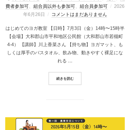
投
費者参加可
、
組合員以外も参加可
、
組合員参加可
2026
稿
年6月26日
コメントはまだありません
日:
はじめてのヨガ教室 【日時】7月3日（金）14時〜15時半
【会場】大和郡山市平和地区公民館（大和郡山市若槻町
4-4） 【講師】川上香菜さん 【持ち物】ヨガマット、も
しくは厚手のバスタオル、飲み物、動きやすく裸足にな
れる …
“【北和女性部ワークショップ】は
続きを読む