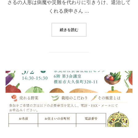
さるの人形は病魔や災難を代わりに引きうけ、退治して
くれる庚申さん …
“ならまちのシンボル身代り申（み
続きを読む