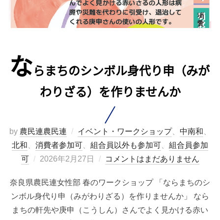
な
らまちのシンボル身代り申（みが
わりざる）を作りませんか
by
農民連農民連
イベント・ワークショップ
、
中南和
、
北和
、
消費者参加可
、
組合員以外も参加可
、
組合員参加
投
可
2026年2月27日
コメントはまだありません
稿
奈良県農民連女性部 春のワークショップ 「ならまちのシ
日:
ンボル身代り申（みがわりざる）を作りませんか」 なら
まちの軒先や庚申（こうしん）さんでよく見かける赤い