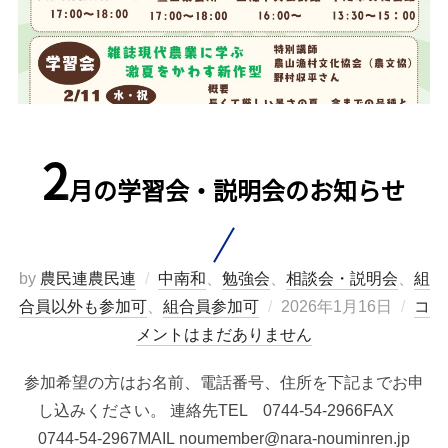
2
月の学習会・説明会のお知らせ
by
農民連農民連
中南和
、
勉強会
、
相談会・説明会
、
組
投
合員以外も参加可
、
組合員参加可
2026年1月16日
コ
稿
メントはまだありません
日:
参加希望の方はお名前、電話番号、住所を下記までお申
し込みください。 連絡先TEL 0744-54-2966FAX
0744-54-2967MAIL noumember@nara-nouminren.jp