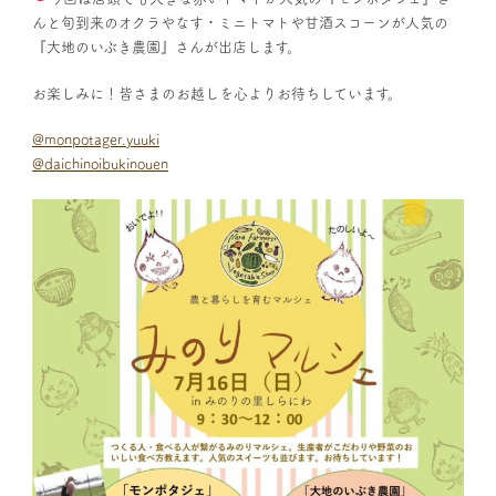
ェ
んと旬到来のオクラやなす・ミニトマトや甘酒スコーンが人気の
2023
『大地のいぶき農園』さんが出店します。
年
7
お楽しみに！皆さまのお越しを心よりお待ちしています。
月
16
@monpotager.yuuki
日
@daichinoibukinouen
開
催
の
お
知
ら
せ)