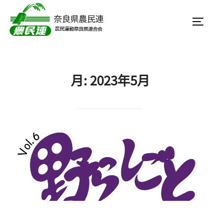
コ
ン
サイド
テ
ン
ツ
月:
2023年5月
へ
ス
キ
ッ
プ