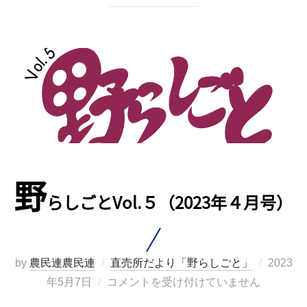
野
らしごとVol.５（2023年４月号）
投
by
農民連農民連
直売所だより「野らしごと」
2023
稿
年5月7日
コメントを受け付けていません
日: