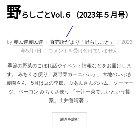
野
らしごとVol.６（2023年５月号）
投
by
農民連農民連
直売所だより「野らしごと」
2023
稿
年5月7日
コメントを受け付けていません
日:
季節の野菜のこぼれ話やイベント情報などをお届けしま
す。 みちくさ便り「夏野菜カーニバル」、大地のいぶき
農園さん、5月は豆の季節、ぷあんさんのハム、ソーセー
ジ、ベーコン みちくさ便り 「一汁一菜でよいという提
案」土井善晴著 …
“野らしごとVOL.６（2023年５月号
続きを読む