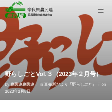
野らしごとVol.３（2023年２月号）
by
農民連農民連
in
直売所だより「野らしごと」
on
2023年2月8日