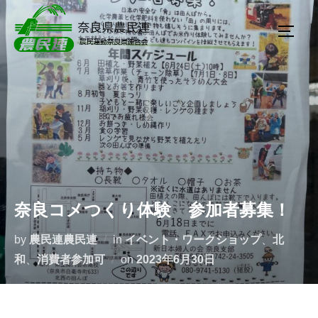
コ
ン
サイド
テ
ン
ツ
へ
ス
キ
ッ
プ
奈良コメつくり体験 参加者募集！
by
農民連農民連
in
イベント・ワークショップ
、
北
投
和
、
消費者参加可
on
2023年6月30日
稿
日: