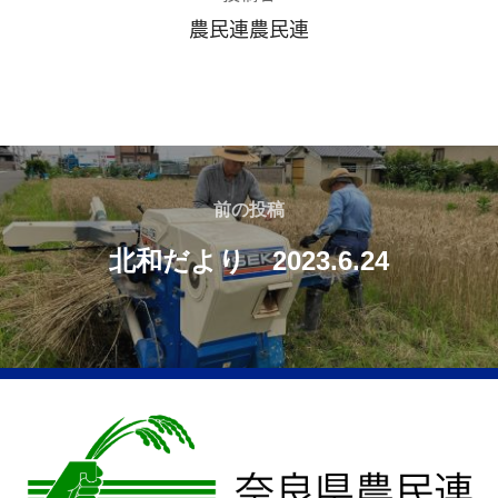
農民連農民連
投
前
前の投稿
稿
の
北和だより 2023.6.24
ナ
投
稿
ビ
ゲ
ー
シ
ョ