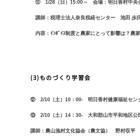
⑪
1/28
（日）
15:00
～
会場：明日香村中央
講師：
税理士法人奈良税経センター
池田 歩
内容：ｲﾝﾎﾞｲｽ制度と農家にとって影響は？
農
(3)ものづくり学習会
⑫
2/10
（土）
10
：
00-
明日香村健康福祉セン
⑬
2/10
（土）
14
：
30-
大和郡山市平和地区公
講師：
農山漁村文化協会（農文協）
野村収平 