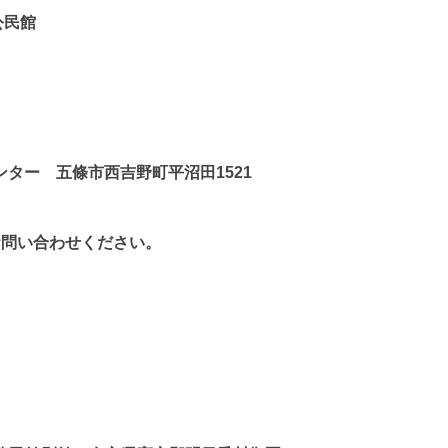
公民館
センター
五條市西吉野町平沼田
1521
お問い合わせください。