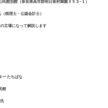
公民館別館（
奈良県高市郡明日香村御園３５３−１）
氏
（税理士・公認会計士）
家の立場になって解説します
ター たちばな
民館
氏