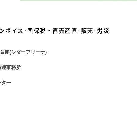
･インボイス･国保税・直売産直･販売･労災
育館
(
シダーアリーナ
)
民連事務所
ンター