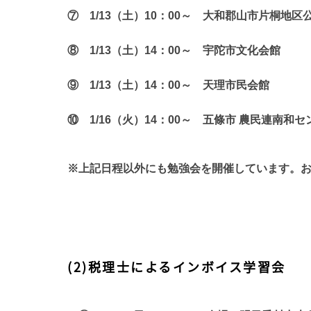
⑦
1/13
（土）
10
：
00
～ 大和郡山市片桐地区
⑧
1/13
（土）
14
：
00
～ 宇陀市文化会館
⑨
1/13
（土）
14
：
00
～ 天理市民会館
⑩
1/16
（火）
14
：
00
～ 五條市 農民連南和
※上記日程以外にも勉強会を開催しています。
(2)税理士によるインボイス学習会