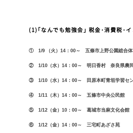
(1)｢なんでも勉強会｣ 税金･消費税
①
1/9
（火）
14
：
00
～ 五條市上野公園総合体
②
1/10
（水）
14
：
00
～ 明日香村 奈良県農
③
1/10
（水）
14
：
00
～ 田原本町青垣学習セ
④
1/11
（木）
14
：
00
～ 五條市中央公民館
⑤
1/12
（金）
10
：
00
～ 葛城市当麻文化会館
⑥
1/12
（金）
14
：
00
～ 三宅町あざさ苑