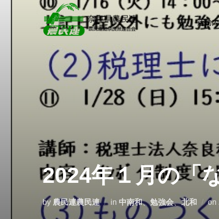
活動内
2024年１月の
by
農民連農民連
in
中南和
、
勉強会
、
北和
on