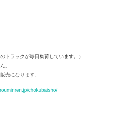
のトラックが毎日集荷しています。）
せん。
託販売になります。
-nouminren.jp/chokubaisho/