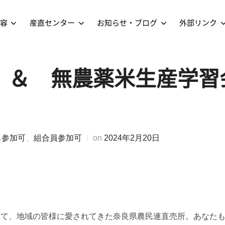
容
産直センター
お知らせ・ブログ
外部リンク
 ＆ 無農薬米生産学習
も参加可
、
組合員参加可
on
2024年2月20日
して、地域の皆様に愛されてきた奈良県農民連直売所。あなた