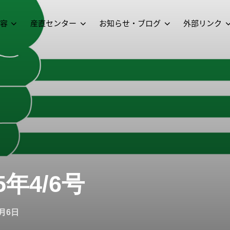
容
産直センター
お知らせ・ブログ
外部リンク
年4/6号
4月6日