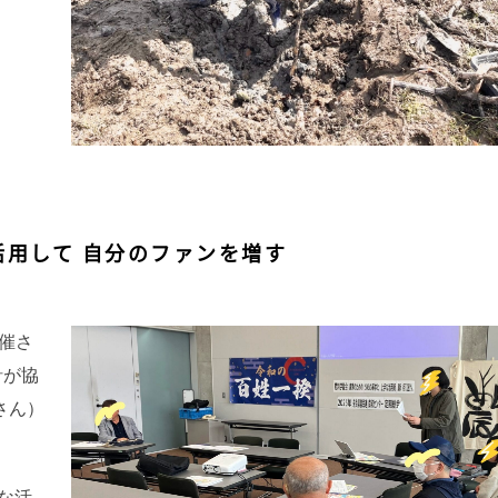
Sを活用して 自分のファンを増す
開催さ
針が協
さん）
な活