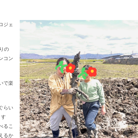
ロジェ
りの
ンコン
いで楽
ぐらい
ます
べるこ
えるか