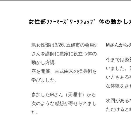
女性部ﾌｧｰﾏｰｽﾞﾜｰｸｼｮｯﾌﾟ 体の
県女性部は3/26､五條市の会員s
Mさんから
さんを講師に農家に役立つ体の
今までは姿
動かし方講
いました。
座を開催、古式由来の操身術を
い方もある
学びました。
な体験をさ
参加したMさん（天理市）から
次回がある
次のような感想が寄せられまし
ただけると
た。