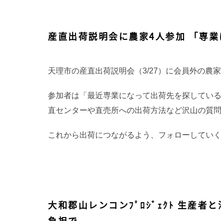
産直出荷説明会に農家4人参加 「専業
天理市の産直出荷説明会（3/27）に会員外の農
参加者は「最近専業になって出荷先を探してい
直センターや直売所への出荷方法など沢山の質問
これから出荷につながるよう、フォローしていく
大和郡山レンコンﾌﾟﾛｼﾞｪｸﾄ 生産
負担で