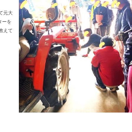
て元大
ターを
教えて