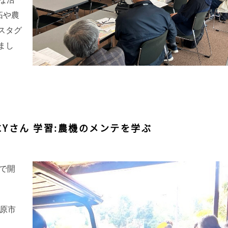
拓や農
スタグ
まし
表にYさん 学習:農機のメンテを学ぶ
村で開
橿原市