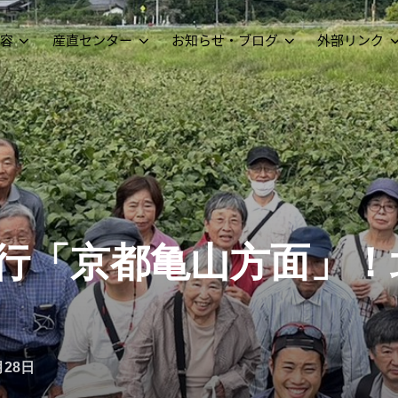
容
産直センター
お知らせ・ブログ
外部リンク
修旅行「京都亀山方面
月28日