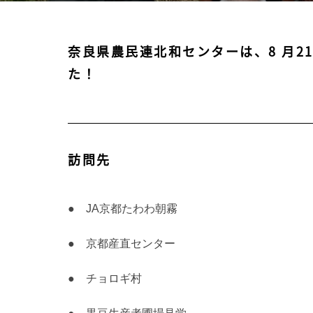
奈良県農民連北和センターは、8 月2
た！
訪問先
● JA京都たわわ朝霧
● 京都産直センター
● チョロギ村