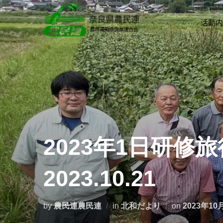
活動内
2023年1日研
2023.10.21
by
農民連農民連
in
北和だより
on
2023年10