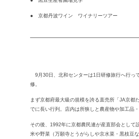
●
黒豆生産者圃場見学
● 京都丹波ワイン ワイナリーツアー
9月30日、北和センターは1日研修旅行へ行っ
修。
まず京都府最大級の規模を誇る直売所「JA京都
でに長い行列。店内は所狭しと農産物や加工品
その後、1992年に京都農民連が産直部会として
米や野菜（万願寺とうがらしや京水菜・黒枝豆