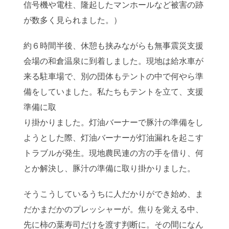
信号機や電柱、隆起したマンホールなど被害の跡
が数多く見られました。）
約６時間半後、休憩も挟みながらも無事震災支援
会場の和倉温泉に到着しました。現地は給水車が
来る駐車場で、別の団体もテントの中で何やら準
備をしていました。私たちもテントを立て、支援
準備に取
り掛かりました。灯油バーナーで豚汁の準備をし
ようとした際、灯油バーナーが灯油漏れを起こす
トラブルが発生。現地農民連の方の手を借り、何
とか解決し、豚汁の準備に取り掛かりました。
そうこうしているうちに人だかりができ始め、ま
だかまだかのプレッシャーが。焦りを覚える中、
先に柿の葉寿司だけを渡す判断に。その間になん