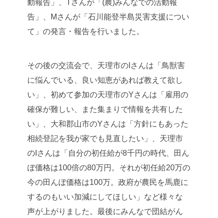
動報告」、Tさんが「(農)みんなでの活動報
告」、Mさんが「石川能登半島災害支援につい
て」の発言・報告を行いました。
その後の交流会で、天理市のIさんは「鳥獣害
に悩んでいる、良い知恵があれば教えて欲し
い」、初めて参加の天理市のYさんは「雇用の
確保が難しい、また集まりで情報を共有した
い」、大和郡山市のYさんは「方針にもあった
相続登記を我が家でも見直したい」、天理市
のIさんは「自分の初任給が8千円の時代、田ん
ぼ価格は100倍の80万円。それが初任給20万の
今の田んぼ価格は100万。政府が農民を馬鹿に
するのもいい加減にしてほしい」など様々な
声が上がりました。最後にみんなで団結がん