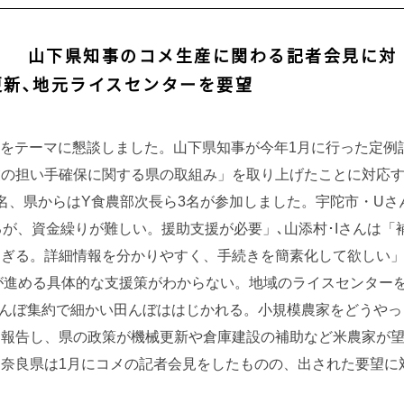
1 山下県知事のコメ生産に関わる記者会見に対
更新､地元ライスセンターを要望
題をテーマに懇談しました。山下県知事が今年1月に行った定例
業の担い手確保に関する県の取組み」を取り上げたことに対応
名、県からはY食農部次長ら3名が参加しました。宇陀市・Uさ
が、資金繰りが難しい。援助支援が必要」､山添村･Iさんは「
ぎる。詳細情報を分かりやすく、手続きを簡素化して欲しい」
が進める具体的な支援策がわからない。地域のライスセンター
田んぼ集約で細かい田んぼははじかれる。小規模農家をどうやっ
を報告し、県の政策が機械更新や倉庫建設の補助など米農家が
奈良県は1月にコメの記者会見をしたものの、出された要望に