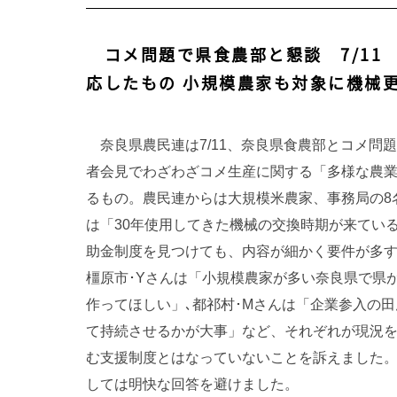
コメ問題で県食農部と懇談 7/1
応したもの 小規模農家も対象に機械
奈良県農民連は7/11、奈良県食農部とコメ問
者会見でわざわざコメ生産に関する「多様な農
るもの。農民連からは大規模米農家、事務局の8
は「30年使用してきた機械の交換時期が来ている
助金制度を見つけても、内容が細かく要件が多す
橿原市･Yさんは「小規模農家が多い奈良県で県
作ってほしい」､都祁村･Mさんは「企業参入の
て持続させるかが大事」など、それぞれが現況
む支援制度とはなっていないことを訴えました。
しては明快な回答を避けました。