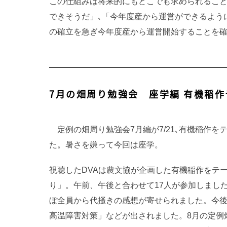
この仕組みは将来的にもどこでも求められること
できそうだ」､「今年度産から運営ができるよう
の確立を急ぎ今年度産から運営開始することを
7月の畑周り勉強会 座学編 有機稲作
定例の畑周り勉強会7月編が7/21､有機稲作
た。暑さを嫌って今回は座学。
視聴したDVAは農文協が企画した有機稲作をテ
り」。午前、午後と合わせて17人が参加しまし
ぼ全員から代掻きの感想が寄せられました。今
高温障害対策」などが出されました。8月の定例