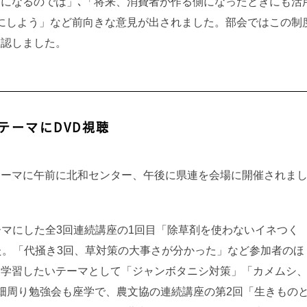
になるのでは」､「将来、消費者が作る側になったときにも活
にしよう」など前向きな意見が出されました。部会ではこの制
確認しました。
テーマにDVD視聴
をテーマに午前に北和センター、午後に県連を会場に開催されま
ーマにした全3回連続講座の1回目「除草剤を使わないイネつく
た。「代掻き3回、草対策の大事さが分かった」など参加者のほ
後学習したいテーマとして「ジャンボタニシ対策」「カメムシ
畑周り勉強会も座学で、農文協の連続講座の第2回「生きもの