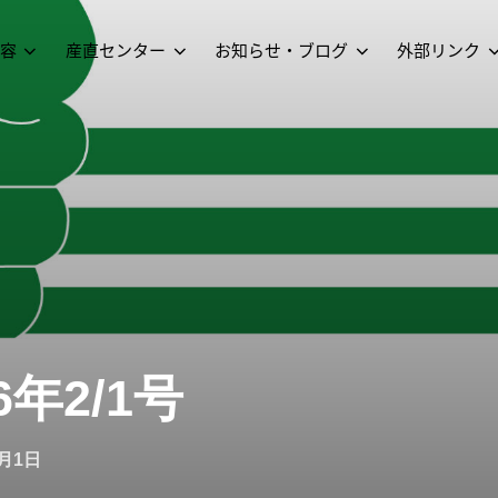
容
産直センター
お知らせ・ブログ
外部リンク
年2/1号
2月1日