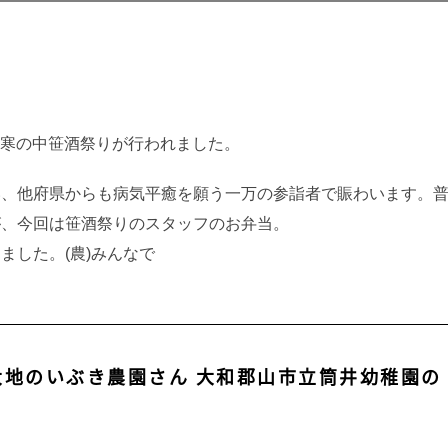
厳寒の中笹酒祭りが行われました。
い、他府県からも病気平癒を願う一万の参詣者で賑わいます。
が、今回は笹酒祭りのスタッフのお弁当。
ました。(農)みんなで
 大地のいぶき農園さん 大和郡山市立筒井幼稚園の