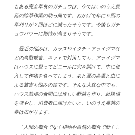
もある完全草食のガチョ
ウは、今ではいのうえ農
苑の除草作業の助っ鳥です。おかげで年に５回の
草刈りが２
回ほどに減ったそうです。今後もガチ
ョウパワーに期待が高まりそうです。
最近の悩みは、カラスやイタチ・アライグマな
どの鳥獣被害。ネットで対策しても、
アライグマ
はハウスに登ってビニールに穴を開けて、中に侵
入して作物を食べてしま
う。あと夏の高温と虫に
よる被害も悩みの種です。そんな大変な中でも、
ハウス栽培
の合間には珍しい野菜を作り、経験値
を増やし、消費者に届けたいと、いのうえ農苑
の
夢は広がります。
「人間の都合でなく植物や自然の都合で動くこ