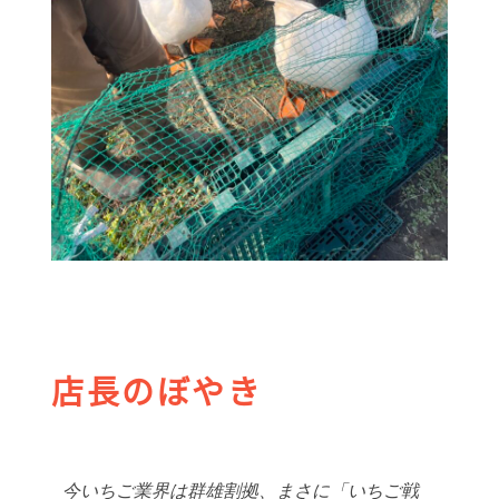
店長のぼやき
今いちご業界は群雄割拠、まさに「いちご戦