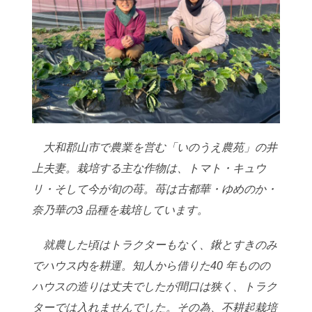
大和郡山市で農業を営む「いのうえ農苑」の井
上夫妻。栽培する主な作物は、トマト・
キュウ
リ・そして今が旬の苺。苺は古都華・ゆめのか・
奈乃華の3 品種を栽培してい
ます。
就農した頃はトラクターもなく、鍬とすきのみ
でハウス内を耕運。知人から借りた
40 年ものの
ハウスの造りは丈夫でしたが間口は狭く、トラク
ターでは入れませんで
した。その為、不耕起栽培