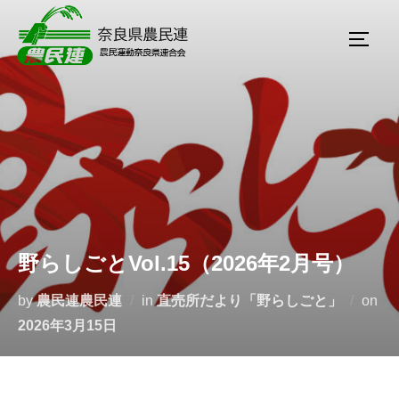
野らしごとVol.15（2026年2月号）
by
農民連農民連
in
直売所だより「野らしごと」
on
2026年3月15日