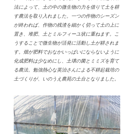
法によって、土の中の微生物の力を借りて土を耕
す農法を
取り入れました。一つの作物のシーズン
が終われば、作物の残渣を細かく切って土の
上に
置き、堆肥、土とミルフィーユ状に重ねます。こ
うすることで微生物が活発に活
動し土が耕されま
す。畑が肥料でおなかいっぱいにならないように
化成肥料は少なめ
にし、土壌の菌とミミズを育て
る農法。勉強熱心な英治さんによる不耕起栽培の
土づ
くりが、いのうえ農苑の土台となりました。