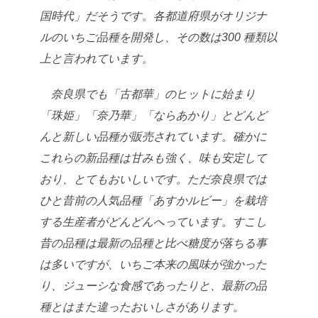
国時代」だそうです。各都道府
県がオリジナ
ルのいちご品種を開発し、その数は300 種類以
上と言われてい
ます。
奈良県でも「古都華」のヒットに始まり
「珠姫」「奈乃華」「ならあかり」
とどんど
んと新しい品種が販売されています。確かに
これらの新品種は甘み
も強く、味も安定して
おり、とてもおいしいです。ただ奈良県では
ひと昔前
の人気品種「あすかルビー」を栽培
する生産者がどんどんへっています。す
こし
昔の品種は最新の品種と比べ糖度が落ちる事
は多いですが、いちご本来
の風味が強かった
り、ジューシな食感であったりと、最新の品
種とはまた違っ
たおいしさがあります。