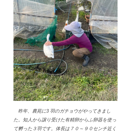
昨年、農苑に3 羽のガチョウがやってきまし
た。知人から譲り受けた有精卵からふ
卵器を使っ
て孵った３羽です。体長は７０～９０センチ近く