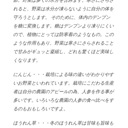
節。野菜は多くの水分を含
みます。寒さにさらさ
れると、野菜は水分が凍らないように自分の体を
守ろ
うとします。 そのために、体内のデンプン
を糖に変換します。糖はデンプン
より凍りにくい
ので、植物にとっては防寒着のようなもの。この
ような作用
もあり、野菜は寒さにさらされること
で甘みがギュッと凝縮し、どれも驚く
ほど美味し
くなります。
にんじん・・・栽培による味の違いがわかりやす
いお野菜といわれています。
栽培にこだわる生産
者は自分の農園のアピールの為、人参を作る事が
多いで
す。いろいろな農園の人参の食べ比べをす
るのもおもしろいですよ。
ほうれん草・・・冬のほうれん草は甘味も旨味も