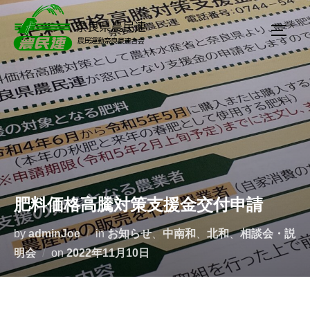
肥料価格高騰対策支援金交付申請
by
adminJoe
in
お知らせ
、
中南和
、
北和
、
相談会・説
明会
on
2022年11月10日